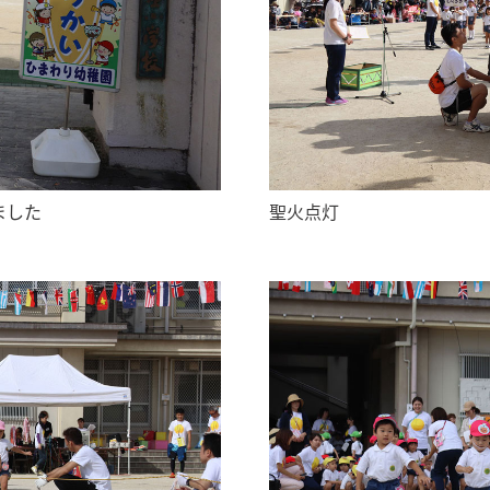
ました
聖火点灯