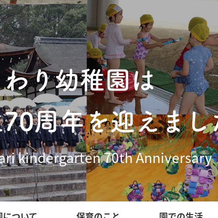
まわり幼稚園は
立70周年を迎えまし
ri kindergarten 70th Anniversary
園について
保育のこと
園での生活