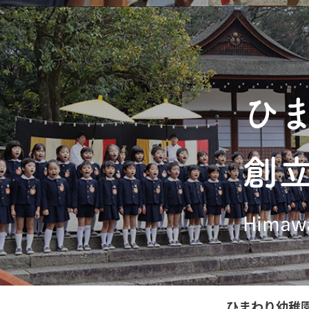
ひ
創
Himawa
ひまわり幼稚