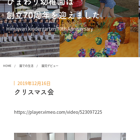
ひまわり幼稚園は
創立70周年を迎えました。
Himawari kindergarten 70th Anniversary
HOME
園での生活
園児デビュー
2019年12月16日
クリスマス会
https://player.vimeo.com/video/523097225