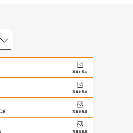
ル
遠足
査