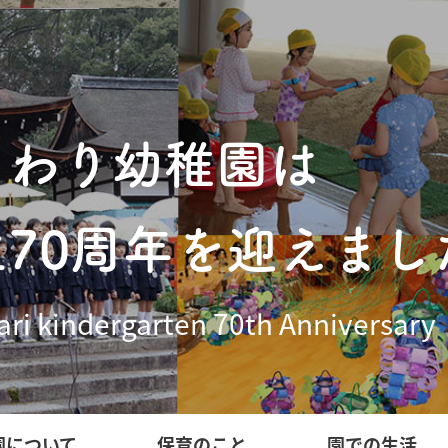
まわり幼稚園は
立70周年を迎えまし
ri kindergarten 70th Anniversary
園について
保育のこと
園での生活