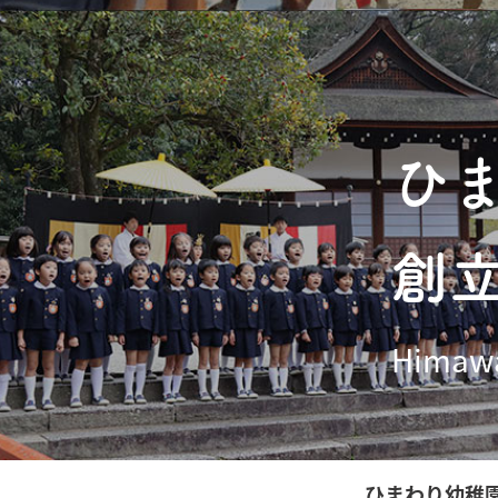
ひ
創
Himawa
ひまわり幼稚