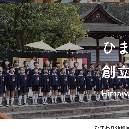
ひ
創
Himawa
ひまわり幼稚