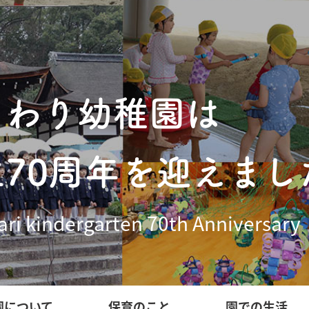
まわり幼稚園は
立70周年を迎えまし
ri kindergarten 70th Anniversary
園について
保育のこと
園での生活