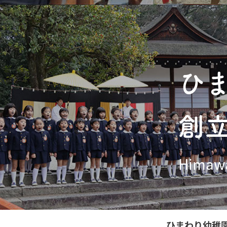
ひ
創
Himawa
ひまわり幼稚