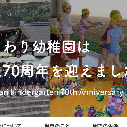
まわり幼稚園は
立70周年を迎えまし
ri kindergarten 70th Anniversary
園について
保育のこと
園での生活